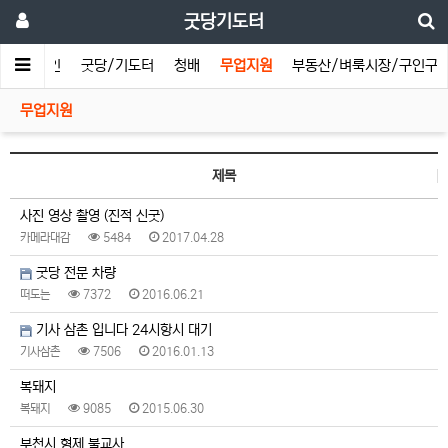
굿당기도터
메인
굿당/기도터
청배
무업지원
부동산/벼룩시장/구인구
무업지원
제목
사진 영상 촬영 (진적 신굿)
카메라대감
5484
2017.04.28
굿당 전문 차량
떠도는
7372
2016.06.21
기사 삼촌 입니다 24시항시 대기
기사삼촌
7506
2016.01.13
복돼지
복돼지
9085
2015.06.30
부천시 형제 불교사