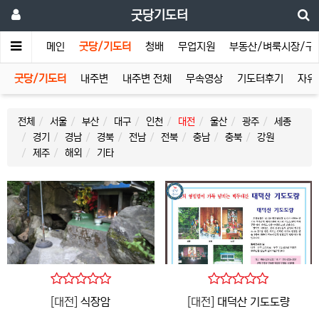
굿당기도터
메인
굿당/기도터
청배
무업지원
부동산/벼룩시장/구
굿당/기도터
내주변
내주변 전체
무속영상
기도터후기
자유
전체
서울
부산
대구
인천
대전
울산
광주
세종
경기
경남
경북
전남
전북
충남
충북
강원
제주
해외
기타
[대전]
식장암
[대전]
대덕산 기도도량