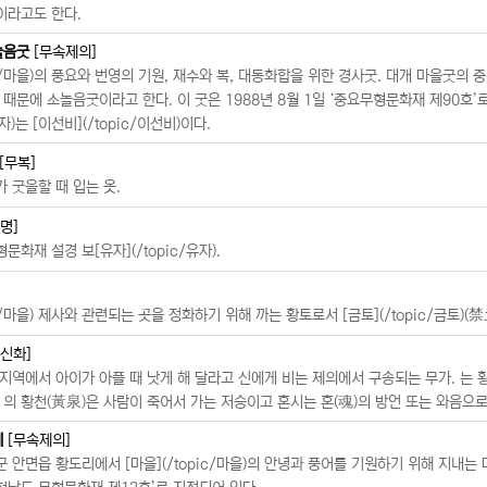
이라고도 한다.
놀음굿
[무속제의]
pic/마을)의 풍요와 번영의 기원, 재수와 복, 대동화합을 위한 경사굿. 대개 마을굿의
 때문에 소놀음굿이라고 한다. 이 굿은 1988년 8월 1일 ‘중요무형문화재 제90호’
유자)는 [이선비](/topic/이선비)이다.
[무복]
 굿을할 때 입는 옷.
명]
화재 설경 보[유자](/topic/유자).
ic/마을) 제사와 관련되는 곳을 정화하기 위해 까는 황토로서 [금토](/topic/금토)(
신화]
지역에서 아이가 아플 때 낫게 해 달라고 신에게 비는 제의에서 구송되는 무가. 는 
 의 황천(黃泉)은 사람이 죽어서 가는 저승이고 혼시는 혼(魂)의 방언 또는 와음으로
제
[무속제의]
 안면읍 황도리에서 [마을](/topic/마을)의 안녕과 풍어를 기원하기 위해 지내는 