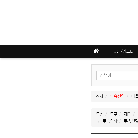
굿당/기도터
전체
무속신앙
마
무신
무구
제의
무속신화
무속인