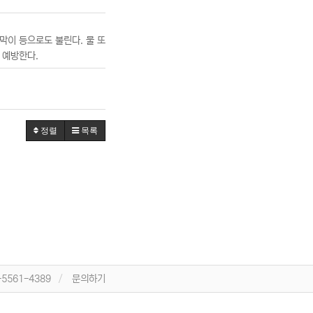
막이 등으로도 불린다. 물 또
 예방한다.
정렬
목록
-5561-4389
문의하기