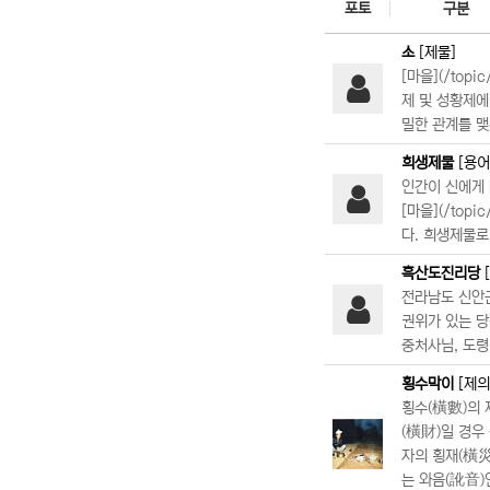
포토
구분
소
[제물]
[마을](/to
제 및 성황제에
밀한 관계를 맺는
희생제물
[용어
인간이 신에게
[마을](/top
다. 희생제물로
흑산도진리당
전라남도 신안군
권위가 있는 당
중처사님, 도령
횡수막이
[제의
횡수(橫數)의 
(橫財)일 경우
자의 횡재(橫災
는 와음(訛音)