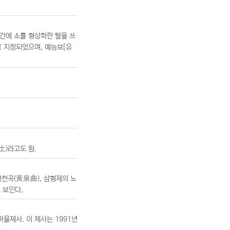
 중간에 소를 형상화한 탈을 쓰
로 지정되었으며, 예능보[유
禁土)라고도 함.
황천곡(黃泉曲), 삼형제의 노
 보인다.
마을제사. 이 제사는 1991년