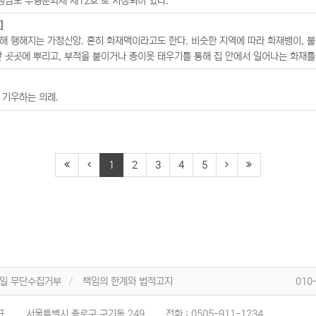
충청남도 무형문화재 제12호’로 지정되어 있다.
]
해 행해지는 가정신앙. 흔히 화재맥이라고도 한다. 비슷한 지역에 따라 화재뱅이, 불
안 곳곳에 뿌리고, 부적을 붙이거나 종이옷 태우기를 통해 집 안에서 일어나는 화재를
 기우하는 의례.
1
2
3
4
5
일 무단수집거부
책임의 한계와 법적고지
010
표
서울특별시 종로구 구기동 249
전화 :
0505-911-1234