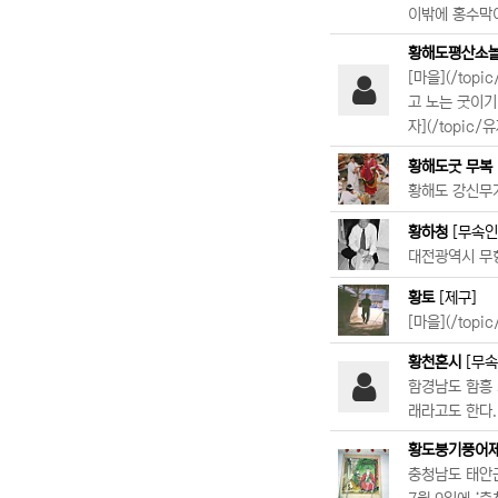
이밖에 홍수막
황해도평산소
[마을](/to
고 노는 굿이기
자](/topic/
황해도굿 무복
황해도 강신무가
황하청
[무속인
대전광역시 무형문
황토
[제구]
[마을](/top
황천혼시
[무속
함경남도 함흥 
래라고도 한다.
황도붕기풍어
충청남도 태안군