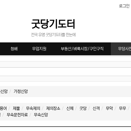
로그인
굿당기도터
전국 유명 굿당기도터를 한눈에
청배
무업지원
부동산/벼룩시장/구인구직
무당사
을신앙
가정신앙
용어
제물
무속제의
제의장소
신체
굿당
신격
무악
무무
명
무속문헌자료
무속신앙