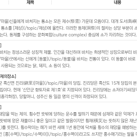
제목
내용
pic/마을)신들에게 바쳐지는 통소는 모든 제수(祭需) 가운데 으뜸이다. 대개 도서(島
 통소를 [제상](/topic/제상)에 올린다. 이러한 동제(洞祭)의 절차는 상당 부분이
다. 동제를 구성하는 문화복합(culture complex) 중심에 소가 자리하는 것이다.
]
 바치는 정성스러운 상징적 제물. 인간을 대신하여 바치는 희생적인 상징으로부터 비
ic/마을)굿에서는 신에게 [동물](/topic/동물)을 바치는 전통이 있다. 이 동물이 
 사용되는 것으로는 닭, 돼지, 소 등이 있다.
[제의장소]
 흑산면 진리(鎭里)[마을](/topic/마을)의 당집. 진리당은 흑산도 15개 당집의 
집이다. 현재 ‘신안군 향토자료 제1호’로 지정되어 있다. 진리당에는 소저아기씨(당각
(총각화장), 당할머니, 성주신 등 일곱 명의 신격이 좌정되어 있다.
]
재앙을 막는 제의. 횡수란 뜻밖에 당하는 운수를 말하기 때문에 삼재와 같은 악재가 
 뜻밖에 얻은 재물이니 좋은 일이고 같은 발음이지만 횡재(橫災)는 뜻하지 않은 재난
)를 뜻한다. 횡수막이는 해가 바뀐 새해 1년 동안에 닥쳐올 횡수의 재앙을 예방하는
인 [홍[수맥](/topic/수맥)이](/topic/홍수맥이)라고도 쓰지만 홍수매기라는 말