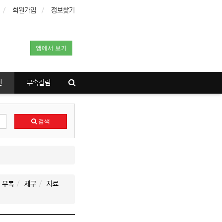
회원가입
정보찾기
앱에서 보기
전
무속칼럼
검색
무복
제구
자료