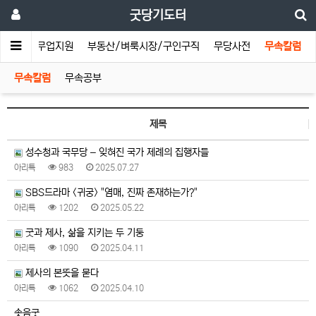
굿당기도터
청배
무업지원
부동산/벼룩시장/구인구직
무당사전
무속칼럼
무속칼럼
무속공부
제목
성수청과 국무당 – 잊혀진 국가 제례의 집행자들
아리톡
983
2025.07.27
SBS드라마 <귀궁> "염매, 진짜 존재하는가?"
아리톡
1202
2025.05.22
굿과 제사, 삶을 지키는 두 기둥
아리톡
1090
2025.04.11
제사의 본뜻을 묻다
아리톡
1062
2025.04.10
솟음굿