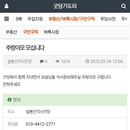
굿당기도터
기도터
청배
무업지원
부동산/벼룩시장/구인구직
무당사전
무속
부동산
구인구직
벼룩시장
주방이모 모십니다
설봉산각시굿당
0
1916
2025.05.04 12:06
굿당에서 함께 지내면서 보살님들 식사준비해주실 주방이모 구합니다
전화주세요
정보
주소
설봉산각시굿당
휴대폰
010-4412-2771