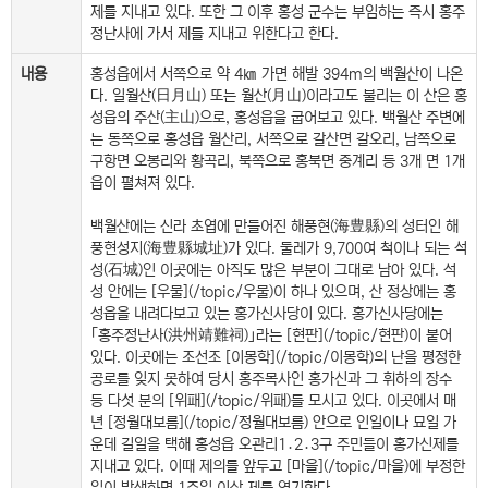
제를 지내고 있다. 또한 그 이후 홍성 군수는 부임하는 즉시 홍주
정난사에 가서 제를 지내고 위한다고 한다.
내용
홍성읍에서 서쪽으로 약 4㎞ 가면 해발 394m의 백월산이 나온
다. 일월산(日月山) 또는 월산(月山)이라고도 불리는 이 산은 홍
성읍의 주산(主山)으로, 홍성읍을 굽어보고 있다. 백월산 주변에
는 동쪽으로 홍성읍 월산리, 서쪽으로 갈산면 갈오리, 남쪽으로
구항면 오봉리와 황곡리, 북쪽으로 홍북면 중계리 등 3개 면 1개
읍이 펼쳐져 있다.
백월산에는 신라 초엽에 만들어진 해풍현(海豊縣)의 성터인 해
풍현성지(海豊縣城址)가 있다. 둘레가 9,700여 척이나 되는 석
성(石城)인 이곳에는 아직도 많은 부분이 그대로 남아 있다. 석
성 안에는 [우물](/topic/우물)이 하나 있으며, 산 정상에는 홍
성읍을 내려다보고 있는 홍가신사당이 있다. 홍가신사당에는
｢홍주정난사(洪州靖難祠)｣라는 [현판](/topic/현판)이 붙어
있다. 이곳에는 조선조 [이몽학](/topic/이몽학)의 난을 평정한
공로를 잊지 못하여 당시 홍주목사인 홍가신과 그 휘하의 장수
등 다섯 분의 [위패](/topic/위패)를 모시고 있다. 이곳에서 매
년 [정월대보름](/topic/정월대보름) 안으로 인일이나 묘일 가
운데 길일을 택해 홍성읍 오관리1․2․3구 주민들이 홍가신제를
지내고 있다. 이때 제의를 앞두고 [마을](/topic/마을)에 부정한