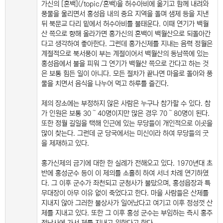
가신의 [혼백](/topic/혼백)을 허수아비에 옮기고 함께 내려와
풍물을 울리면서 홍성읍 내의 중요 지역을 돌며 샘제 등을 지낸
뒤 북문교 다리 밑에서 허수아비를 불태운다. 이때 연기가 백월
산 쪽으로 향해 올라가면 홍가신의 혼백이 백월산으로 되돌아간
다고 생각하여 좋아한다. 그런데 홍가신제를 지내는 음력 정월은
계절적으로 북서풍이 부는 계절이어서 백월산의 동남쪽에 있는
홍성읍에서 불을 피워 그 연기가 백월산 쪽으로 간다고 하는 것
은 보통 힘든 일이 아니다. 모든 절차가 끝나면 마을로 돌아와 풍
물을 치면서 음식을 나누어 먹고 하루를 즐긴다.
제의 장소에는 부정하지 않은 사람은 누구나 참가할 수 있다. 참
가 인원은 보통 30～40명이지만 많은 경우 70～80명이 된다.
또한 정월 길일을 택해 인근에 있는 무당들이 개인적으로 이곳을
많이 찾는다. 그런데 군 당국에서는 미신이라 하여 무당들의 굿
을 제재하고 있다.
홍가신제의 금기에 대한 한 실례가 전해오고 있다. 1970년대 초
반에 홍성군수 등이 이 제의를 소홀히 하여 서너 차례 연기하였
다. 그 이후 군수가 좌천되고 군청사가 불탔으며, 홍성읍장과 특
무대장이 아무 이유 없이 죽었다고 한다. 마을 사람들은 산제를
지내지 않아 그러한 불상사가 일어났다고 여기고 이후 정성껏 산
제를 지내고 있다. 또한 그 이후 홍성 군수는 부임하는 즉시 홍주