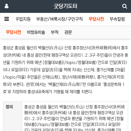
굿당기도터
청배
무업지원
부동산/벼룩시장/구인구직
무당사전
무속칼럼
무당사전
비방&비술
부적
경문
홍성군 홍성읍 월산리 백월산(白月山) 산정 홍주정난사(洪州靖難祠)에서 홍주
성(洪州城) 내 홍성 읍민(현재 행정구역상 오관리1․2․3구 주민)들이 안녕과 풍
년을 기원하기 위해 매년 [정월대보름](/topic/정월대보름) 안으로 인일(寅日)
이나 묘일(卯日) 가운데 길일(吉日)을 택해 지내는 산신제. 홍가신제를 [마을]
(/topic/마을) 주민들은 산제(山祭), 정난사제(靖難祠祭), 홍가신제(洪可臣
祭)라 부른다. 관(官)에서는 ‘백월산제(白月山祭)’란 이름으로 ‘홍성문화재 1
호’로 지정하여 홍성내포축제가 거행될 때 제의를 치른다.
정의
홍성군 홍성읍 월산리 백월산(白月山) 산정 홍주정난사(洪州靖
難祠)에서 홍주성(洪州城) 내 홍성 읍민(현재 행정구역상 오관
리1․2․3구 주민)들이 안녕과 풍년을 기원하기 위해 매년 [정월
대보름](/topic/정월대보름) 안으로 인일(寅日)이나 묘일(卯
日) 가운데 길일(吉日)을 택해 지내는 산신제. 홍가신제를 [마