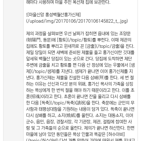
해마다 사용하며 마을 주민 복선채 집에 보관한다.
![마을신앙 홍성백월산홍가신제]
(/upload/img/20170106/20170106145822_t_.jpg)
제의 과정을 살펴보면 우선 날짜가 잡히면 읍내에 있는 조양문
(朝陽門, 동문)에 [황토](/topic/황토)를 뿌린다. 이때 제관의
집에도 황토를 뿌리고 왼새끼로 꼰 [금줄](/topic/금줄)을 친다.
제일 당일이 되면 새벽에 준비된 제물을 들고 홍가신이란 깃대를
앞세워 백월산 당집이 있는 곳으로 간다. 당집에 도착하면 제단
주변에 금줄을 치고 황토를 편 다음 산 정상에 있는 우물에서 [샘
제](/topic/샘제)를 지낸다. 샘제가 끝나면 이어 홍가신제를 지
낸다. 홍가신제는 제물을 진설한 다음 삼배(拜)를 한다. 세 번 절
하는 이유는 산신과 다섯 분의 위패, 홍가신 목사의 가족을 상징
하는 목상에게 한 번씩 절을 해야 하기 때문이라고 한다. 이를 초
혼(招魂)이라고 한다. 초혼이 끝나면 잔을 올리고 다시 삼배를
한 다음 [독축](/topic/독축)(讀祝)을 한다. 축문에는 군민의 무
사함과 태평성대함을 기원하는 내용이 담겨 있다. 독축이 끝나면
다시 삼배를 하고, 소지(燒紙)를 올린다. 소지는 대동소지, 이어
군수, 읍민, 읍장, 경찰서장, 각 기관장, 제관, 걸립에 참여한 사
람 및 그 가족들의 순으로 올린다. 제의가 끝나면 하산한다. 한편
마을에 남아 있던 동민들은 목상 인물과 똑같은 [허수아비]
(/topic/허수아비) 다섯 개를 만들어 가마에 태워서 제를 지내고