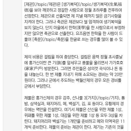
[제관](/topic/제관)은 [생기복덕](/topic/생기복덕)(生氣福
德)을 보아 깨끗하고 정갈한 사람으로 정월 초하루를 전후하여
선정한다. 제관으로 선출되면 제 지낼 때까지 많은 금기사항을
지켜야 한다. 그러나 축관은 제관보다 덜 엄격하여 생기복덕을
보지 않는다. 단지 마을에서 한학(漢學)을 한 사람으로서 부정하
지만 않으면 축관으로 선출한다. 요즈음엔 한학을 한 사람이 드
물어 [축문](/topic/축문)을 한글로 쓰는 경우를 많이 볼 수 있
다.
제의 비용은 걸립을 하여 충당한다. 걸립은 음력 정월 초사흗날
에 홍가신이란 큰 기(旗)를 앞세우고 풍물을 울리면서 가가호호
(家家戶戶) 방문한다. 그러면 주민들은 성의껏 곡식이나 돈 등
을 내놓는다. 한 번 제를 지내기 위해 소요되는 경비는 약 20만
원이다. 그러나 군에서 주도하는 백월산제의 경우 모든 경비를
군에서 부담한다.
제물은 홍가신제의 경우 감주, 산나물 3[가지](/topic/가지), 통
밤, 삼색실과, 돼지머리, 메, 백설기, 김, 포 등이다. 유황제의 경
우에는 멱만을 진설한다. 여기서 제물은 산신을 위한 제물 1상,
위패를 위한 제물 1상, 대감을 위한 제물 1상 등 모두 3상을 차
린다. 돼지머리와 백설기는 1개만을 준비하고 메와 미역국은 11
개씩 준비한다. 제물의 준비는 제관이 한다. 제기는 기존의 것을