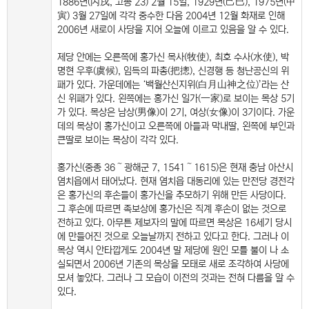
1886년(丙戌, 고종 23) 2월 15일, 1929년(己巳), 1975년(甲
寅) 3월 27일에 각각 중수한 다음 2004년 12월 화재로 인해
2006년 새로이 사당을 지어 오늘에 이르고 있음을 알 수 있다.
제당 안에는 오른쪽에 홍가신 목사(牧使), 최호 수사(水使), 박
명현 우후(虞候), 임득의 파총(把摠), 신경행 등 청난공신의 위
패가 있다. 가운데에는 ‘백월산신지위(白月山神之位)’라는 산
신 위패가 있다. 왼쪽에는 홍가신 일가(一家)로 보이는 목상 5기
가 있다. 목상은 남상(男像)이 2기, 여상(女像)이 3기이다. 가운
데의 목상이 홍가신이고 오른쪽에 아들과 막내딸, 왼쪽에 부인과
큰딸로 보이는 목상이 각각 있다.
홍가신(중종 36～광해군 7, 1541～1615)은 현재 충남 아산시
염치읍에서 태어났다. 현재 염치읍 대동리에 있는 만전당 경전각
은 홍가신의 후손들이 홍가신을 추모하기 위해 만든 사당이다.
그 후손에 따르면 족보상에 홍가신은 직계 후손이 없는 것으로
전하고 있다. 아무튼 제보자의 말에 따르면 목상은 16세기 당시
에 만들어진 것으로 오늘날까지 전하고 있다고 한다. 그러나 이
목상 역시 안타깝게도 2004년 말 제당에 원인 모를 불이 나 소
실되면서 2006년 기존의 목상을 모태로 새로 조각하여 사당에
모셔 놓았다. 그러나 그 모습이 이전의 것과는 전혀 다름을 알 수
있다.