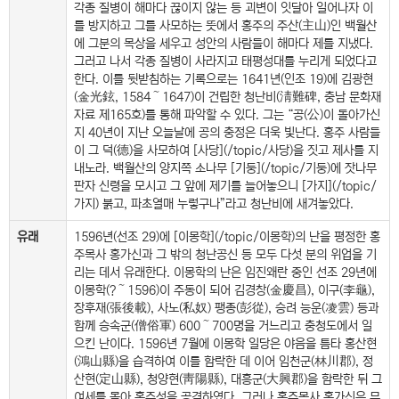
각종 질병이 해마다 끊이지 않는 등 괴변이 잇달아 일어나자 이
를 방지하고 그를 사모하는 뜻에서 홍주의 주산(主山)인 백월산
에 그분의 목상을 세우고 성안의 사람들이 해마다 제를 지냈다.
그러고 나서 각종 질병이 사라지고 태평성대를 누리게 되었다고
한다. 이를 뒷받침하는 기록으로는 1641년(인조 19)에 김광현
(金光鉉, 1584～1647)이 건립한 청난비(淸難碑, 충남 문화재
자료 제165호)를 통해 파악할 수 있다. 그는 “공(公)이 돌아가신
지 40년이 지난 오늘날에 공의 충정은 더욱 빛난다. 홍주 사람들
이 그 덕(德)을 사모하여 [사당](/topic/사당)을 짓고 제사를 지
내노라. 백월산의 양지쪽 소나무 [기둥](/topic/기둥)에 잣나무
판자 신령을 모시고 그 앞에 제기를 늘어놓으니 [가지](/topic/
가지) 붉고, 파초열매 누렇구나”라고 청난비에 새겨놓았다.
유래
1596년(선조 29)에 [이몽학](/topic/이몽학)의 난을 평정한 홍
주목사 홍가신과 그 밖의 청난공신 등 모두 다섯 분의 위업을 기
리는 데서 유래한다. 이몽학의 난은 임진왜란 중인 선조 29년에
이몽학(?～1596)이 주동이 되어 김경창(金慶昌), 이구(李龜),
장후재(張後載), 사노(私奴) 팽종(彭從), 승려 능운(凌雲) 등과
함께 승속군(僧俗軍) 600～700명을 거느리고 충청도에서 일
으킨 난이다. 1596년 7월에 이몽학 일당은 야음을 틈타 홍산현
(鴻山縣)을 습격하여 이를 함락한 데 이어 임천군(林川郡), 정
산현(定山縣), 청양현(靑陽縣), 대흥군(大興郡)을 함락한 뒤 그
여세를 몰아 홍주성을 공격하였다. 그러나 홍주목사 홍가신은 무