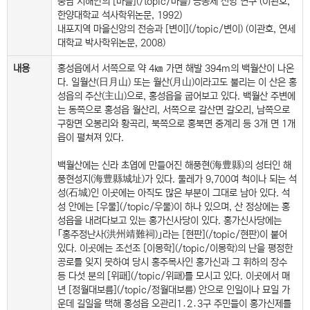
충남 서해안의 [마을](/topic/마을) 공동체 신앙 연구 (이관호,
한양대학교 석사학위논문, 1992)
내포지역 마을신앙의 전승과 [변이](/topic/변이) (이관호, 연세
대학교 박사학위논문, 2008)
내용
홍성읍에서 서쪽으로 약 4㎞ 가면 해발 394m의 백월산이 나온
다. 일월산(日月山) 또는 월산(月山)이라고도 불리는 이 산은 홍
성읍의 주산(主山)으로, 홍성읍을 굽어보고 있다. 백월산 주변에
는 동쪽으로 홍성읍 월산리, 서쪽으로 갈산면 갈오리, 남쪽으로
구항면 오봉리와 황곡리, 북쪽으로 홍북면 중계리 등 3개 면 1개
읍이 펼쳐져 있다.
백월산에는 신라 초엽에 만들어진 해풍현(海豊縣)의 성터인 해
풍현성지(海豊縣城址)가 있다. 둘레가 9,700여 척이나 되는 석
성(石城)인 이곳에는 아직도 많은 부분이 그대로 남아 있다. 석
성 안에는 [우물](/topic/우물)이 하나 있으며, 산 정상에는 홍
성읍을 내려다보고 있는 홍가신사당이 있다. 홍가신사당에는
｢홍주정난사(洪州靖難祠)｣라는 [현판](/topic/현판)이 붙어
있다. 이곳에는 조선조 [이몽학](/topic/이몽학)의 난을 평정한
공로를 잊지 못하여 당시 홍주목사인 홍가신과 그 휘하의 장수
등 다섯 분의 [위패](/topic/위패)를 모시고 있다. 이곳에서 매
년 [정월대보름](/topic/정월대보름) 안으로 인일이나 묘일 가
운데 길일을 택해 홍성읍 오관리1․2․3구 주민들이 홍가신제를