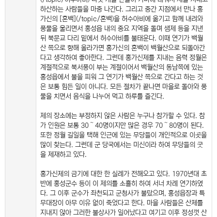
하산하는 사람들을 마중 나간다. 그리고 중간 지점에서 만나 홍
가신의 [혼백](/topic/혼백)을 허수아비에 옮기고 함께 내려와
풍물을 울리면서 홍성읍 내의 중요 지역을 돌며 샘제 등을 지낸
뒤 북문교 다리 밑에서 허수아비를 불태운다. 이때 연기가 백월
산 쪽으로 향해 올라가면 홍가신의 혼백이 백월산으로 되돌아간
다고 생각하여 좋아한다. 그런데 홍가신제를 지내는 음력 정월은
계절적으로 북서풍이 부는 계절이어서 백월산의 동남쪽에 있는
홍성읍에서 불을 피워 그 연기가 백월산 쪽으로 간다고 하는 것
은 보통 힘든 일이 아니다. 모든 절차가 끝나면 마을로 돌아와 풍
물을 치면서 음식을 나누어 먹고 하루를 즐긴다.
제의 장소에는 부정하지 않은 사람은 누구나 참가할 수 있다. 참
가 인원은 보통 30～40명이지만 많은 경우 70～80명이 된다.
또한 정월 길일을 택해 인근에 있는 무당들이 개인적으로 이곳을
많이 찾는다. 그런데 군 당국에서는 미신이라 하여 무당들의 굿
을 제재하고 있다.
홍가신제의 금기에 대한 한 실례가 전해오고 있다. 1970년대 초
반에 홍성군수 등이 이 제의를 소홀히 하여 서너 차례 연기하였
다. 그 이후 군수가 좌천되고 군청사가 불탔으며, 홍성읍장과 특
무대장이 아무 이유 없이 죽었다고 한다. 마을 사람들은 산제를
지내지 않아 그러한 불상사가 일어났다고 여기고 이후 정성껏 산