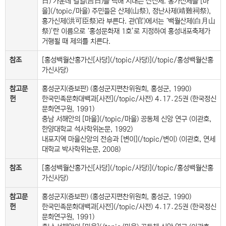
日) 가운데 길일(吉日)을 택해 지내는 산신제. 홍가신제를 [마
을](/topic/마을) 주민들은 산제(山祭), 정난사제(靖難祠祭),
홍가신제(洪可臣祭)라 부른다. 관(官)에서는 ‘백월산제(白月山
祭)’란 이름으로 ‘홍성문화재 1호’로 지정하여 홍성내포축제가
거행될 때 제의를 치른다.
참조
[홍성백월산홍가신[사당](/topic/사당)](/topic/홍성백월산홍
가신사당)
참고문
홍성군지(증보판) (홍성군지편찬위원회, 홍성군, 1990)
헌
한국민족문화대백과[사전](/topic/사전) 4․17․25권 (한국정신
문화연구원, 1991)
충남 서해안의 [마을](/topic/마을) 공동체 신앙 연구 (이관호,
한양대학교 석사학위논문, 1992)
내포지역 마을신앙의 전승과 [변이](/topic/변이) (이관호, 연세
대학교 박사학위논문, 2008)
참조
[홍성백월산홍가신[사당](/topic/사당)](/topic/홍성백월산홍
가신사당)
참고문
홍성군지(증보판) (홍성군지편찬위원회, 홍성군, 1990)
헌
한국민족문화대백과[사전](/topic/사전) 4․17․25권 (한국정신
문화연구원, 1991)