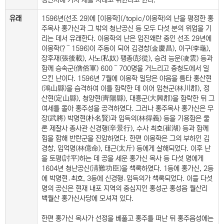
정난사에 가서 제를 지내고 위한다고 한다.
유래
1596년(선조 29)에 [이몽학](/topic/이몽학)의 난을 평정한 홍
주목사 홍가신과 그 밖의 청난공신 등 모두 다섯 분의 위업을 기
리는 데서 유래한다. 이몽학의 난은 임진왜란 중인 선조 29년에
이몽학(?～1596)이 주동이 되어 김경창(金慶昌), 이구(李龜),
장후재(張後載), 사노(私奴) 팽종(彭從), 승려 능운(凌雲) 등과
함께 승속군(僧俗軍) 600～700명을 거느리고 충청도에서 일
으킨 난이다. 1596년 7월에 이몽학 일당은 야음을 틈타 홍산현
(鴻山縣)을 습격하여 이를 함락한 데 이어 임천군(林川郡), 정
산현(定山縣), 청양현(靑陽縣), 대흥군(大興郡)을 함락한 뒤 그
여세를 몰아 홍주성을 공격하였다. 그러나 홍주목사 홍가신은 무
장(武將) 박명현(朴名賢)과 임득의(林得義) 등을 기용함은 물
론 제찰사 종사관 신경행(辛景行), 수사 최호(崔湖) 등과 함께
힘을 합해 반란군을 진압하였다. 한편 이몽학은 그의 부하인 김
경창, 임억명(林億命), 태근(太斤) 등에게 살해되었다. 이후 난
을 토평(討平)하는 데 공을 세운 홍가신 목사 등 다섯 명에게
1604년 청난공신(淸難功臣)을 책록하였다. 1등에 홍가신, 2등
에 박명현․최호, 3등에 신경행․임득의가 책록되었다. 이들 다섯
명의 공신은 현재 내포 지역의 중심지인 홍성군 홍성읍 월산리
백월산 홍가신사당에 모셔져 있다.
한편 홍가신 목사가 선정을 베풀고 홍주를 떠난 뒤 홍주읍성에는