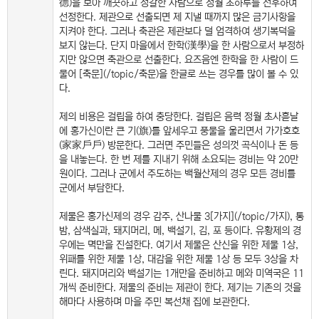
德)을 보아 깨끗하고 정갈한 사람으로 정월 초하루를 전후하여
선정한다. 제관으로 선출되면 제 지낼 때까지 많은 금기사항을
지켜야 한다. 그러나 축관은 제관보다 덜 엄격하여 생기복덕을
보지 않는다. 단지 마을에서 한학(漢學)을 한 사람으로서 부정하
지만 않으면 축관으로 선출한다. 요즈음엔 한학을 한 사람이 드
물어 [축문](/topic/축문)을 한글로 쓰는 경우를 많이 볼 수 있
다.
제의 비용은 걸립을 하여 충당한다. 걸립은 음력 정월 초사흗날
에 홍가신이란 큰 기(旗)를 앞세우고 풍물을 울리면서 가가호호
(家家戶戶) 방문한다. 그러면 주민들은 성의껏 곡식이나 돈 등
을 내놓는다. 한 번 제를 지내기 위해 소요되는 경비는 약 20만
원이다. 그러나 군에서 주도하는 백월산제의 경우 모든 경비를
군에서 부담한다.
제물은 홍가신제의 경우 감주, 산나물 3[가지](/topic/가지), 통
밤, 삼색실과, 돼지머리, 메, 백설기, 김, 포 등이다. 유황제의 경
우에는 멱만을 진설한다. 여기서 제물은 산신을 위한 제물 1상,
위패를 위한 제물 1상, 대감을 위한 제물 1상 등 모두 3상을 차
린다. 돼지머리와 백설기는 1개만을 준비하고 메와 미역국은 11
개씩 준비한다. 제물의 준비는 제관이 한다. 제기는 기존의 것을
해마다 사용하며 마을 주민 복선채 집에 보관한다.