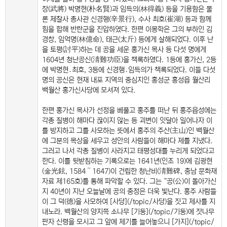
장(武將) 박명현(朴名賢)과 임득의(林得義) 등을 기용함은 물
론 제찰사 종사관 신경행(辛景行), 수사 최호(崔湖) 등과 함께
힘을 합해 반란군을 진압하였다. 한편 이몽학은 그의 부하인 김
경창, 임억명(林億命), 태근(太斤) 등에게 살해되었다. 이후 난
을 토평(討平)하는 데 공을 세운 홍가신 목사 등 다섯 명에게
1604년 청난공신(淸難功臣)을 책록하였다. 1등에 홍가신, 2등
에 박명현․최호, 3등에 신경행․임득의가 책록되었다. 이들 다섯
명의 공신은 현재 내포 지역의 중심지인 홍성군 홍성읍 월산리
백월산 홍가신사당에 모셔져 있다.
한편 홍가신 목사가 선정을 베풀고 홍주를 떠난 뒤 홍주읍성에는
각종 질병이 해마다 끊이지 않는 등 괴변이 잇달아 일어나자 이
를 방지하고 그를 사모하는 뜻에서 홍주의 주산(主山)인 백월산
에 그분의 목상을 세우고 성안의 사람들이 해마다 제를 지냈다.
그러고 나서 각종 질병이 사라지고 태평성대를 누리게 되었다고
한다. 이를 뒷받침하는 기록으로는 1641년(인조 19)에 김광현
(金光鉉, 1584～1647)이 건립한 청난비(淸難碑, 충남 문화재
자료 제165호)를 통해 파악할 수 있다. 그는 “공(公)이 돌아가신
지 40년이 지난 오늘날에 공의 충정은 더욱 빛난다. 홍주 사람들
이 그 덕(德)을 사모하여 [사당](/topic/사당)을 짓고 제사를 지
내노라. 백월산의 양지쪽 소나무 [기둥](/topic/기둥)에 잣나무
판자 신령을 모시고 그 앞에 제기를 늘어놓으니 [가지](/topic/