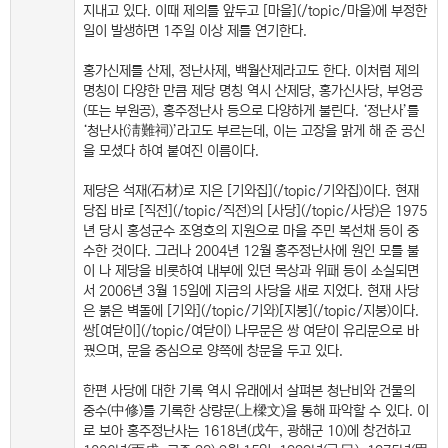
지내고 있다. 이때 제의를 앞두고 [마을](/topic/마을)에 부정한
일이 발생하면 1주일 이상 제를 연기한다.
홍가신제를 산제, 정난사제, 백월산제라고도 한다. 이처럼 제의
명칭이 다양한 만큼 제당 명칭 역시 산제당, 홍가신사당, 부엉공
(또는 부원공), 홍주정난사 등으로 다양하게 불린다. ‘정난사’를
‘청난사(淸難祠)’라고도 부르는데, 이는 고장을 맑게 해 준 공신
을 모셨다 하여 붙여진 이름이다.
제당은 석재(石材)로 지은 [기와집](/topic/기와집)이다. 현재
당집 바로 [직전](/topic/직전)의 [사당](/topic/사당)은 1975
년 당시 홍성군수 조영호의 지원으로 마을 주민 복선채 등이 중
수한 것이다. 그러나 2004년 12월 홍주정난사에 원인 모를 불
이 나 제당을 비롯하여 내부에 있던 목상과 위패 등이 소실되면
서 2006년 3월 15일에 지금의 사당을 새로 지었다. 현재 사당
은 붉은 벽돌에 [기와](/topic/기와)[지붕](/topic/지붕)이다.
쌍[여닫이](/topic/여닫이) 나무문은 쌍 여닫이 유리문으로 바
꿨으며, 문을 중심으로 양쪽에 창문을 두고 있다.
한편 사당에 대한 기록 역시 유래에서 살펴본 청난비와 건물의
중수(中修)를 기록한 상량문(上樑文)을 통해 파악할 수 있다. 이
로 보아 홍주정난사는 1618년(戊午, 광해군 10)에 창건하고