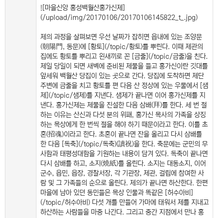
![마을신앙 홍성백월산홍가신제]
(/upload/img/20170106/20170106145822_t_.jpg)
제의 과정을 살펴보면 우선 날짜가 잡히면 읍내에 있는 조양문
(朝陽門, 동문)에 [황토](/topic/황토)를 뿌린다. 이때 제관의
집에도 황토를 뿌리고 왼새끼로 꼰 [금줄](/topic/금줄)을 친다.
제일 당일이 되면 새벽에 준비된 제물을 들고 홍가신이란 깃대를
앞세워 백월산 당집이 있는 곳으로 간다. 당집에 도착하면 제단
주변에 금줄을 치고 황토를 편 다음 산 정상에 있는 우물에서 [샘
제](/topic/샘제)를 지낸다. 샘제가 끝나면 이어 홍가신제를 지
낸다. 홍가신제는 제물을 진설한 다음 삼배(拜)를 한다. 세 번 절
하는 이유는 산신과 다섯 분의 위패, 홍가신 목사의 가족을 상징
하는 목상에게 한 번씩 절을 해야 하기 때문이라고 한다. 이를 초
혼(招魂)이라고 한다. 초혼이 끝나면 잔을 올리고 다시 삼배를
한 다음 [독축](/topic/독축)(讀祝)을 한다. 축문에는 군민의 무
사함과 태평성대함을 기원하는 내용이 담겨 있다. 독축이 끝나면
다시 삼배를 하고, 소지(燒紙)를 올린다. 소지는 대동소지, 이어
군수, 읍민, 읍장, 경찰서장, 각 기관장, 제관, 걸립에 참여한 사
람 및 그 가족들의 순으로 올린다. 제의가 끝나면 하산한다. 한편
마을에 남아 있던 동민들은 목상 인물과 똑같은 [허수아비]
(/topic/허수아비) 다섯 개를 만들어 가마에 태워서 제를 지내고
하산하는 사람들을 마중 나간다. 그리고 중간 지점에서 만나 홍