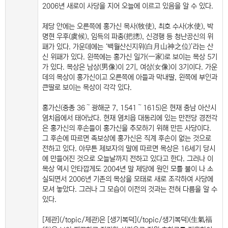
2006년 새로이 사당을 지어 오늘에 이르고 있음을 알 수 있다.
제당 안에는 오른쪽에 홍가신 목사(牧使), 최호 수사(水使), 박
명현 우후(虞候), 임득의 파총(把摠), 신경행 등 청난공신의 위
패가 있다. 가운데에는 ‘백월산신지위(白月山神之位)’라는 산
신 위패가 있다. 왼쪽에는 홍가신 일가(一家)로 보이는 목상 5기
가 있다. 목상은 남상(男像)이 2기, 여상(女像)이 3기이다. 가운
데의 목상이 홍가신이고 오른쪽에 아들과 막내딸, 왼쪽에 부인과
큰딸로 보이는 목상이 각각 있다.
홍가신(중종 36～광해군 7, 1541～1615)은 현재 충남 아산시
염치읍에서 태어났다. 현재 염치읍 대동리에 있는 만전당 경전각
은 홍가신의 후손들이 홍가신을 추모하기 위해 만든 사당이다.
그 후손에 따르면 족보상에 홍가신은 직계 후손이 없는 것으로
전하고 있다. 아무튼 제보자의 말에 따르면 목상은 16세기 당시
에 만들어진 것으로 오늘날까지 전하고 있다고 한다. 그러나 이
목상 역시 안타깝게도 2004년 말 제당에 원인 모를 불이 나 소
실되면서 2006년 기존의 목상을 모태로 새로 조각하여 사당에
모셔 놓았다. 그러나 그 모습이 이전의 것과는 전혀 다름을 알 수
있다.
[제관](/topic/제관)은 [생기복덕](/topic/생기복덕)(生氣福