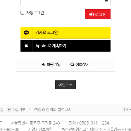
자동로그인
로그인
카카오
로그인
Apple
로 계속하기
회원가입
정보찾기
메인으로
일 무단수집거부
책임의 한계와 법적고지
010
표
서울특별시 종로구 구기동 249
전화 :
0505-911-1234
10-969-08
사업자정보확인
통신판매업신고 :
제2012 - 서울강동 - 08