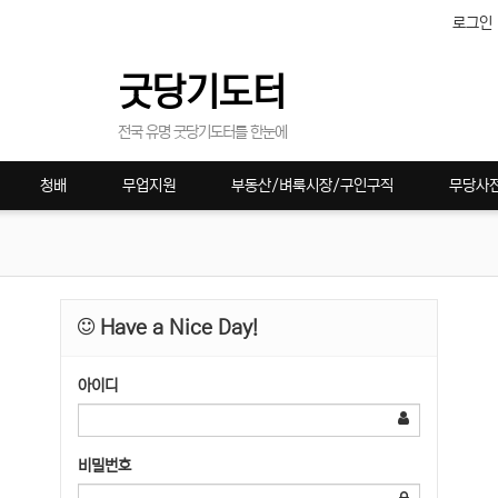
로그인
굿당기도터
전국 유명 굿당기도터를 한눈에
청배
무업지원
부동산/벼룩시장/구인구직
무당사
Have a Nice Day!
아이디
비밀번호