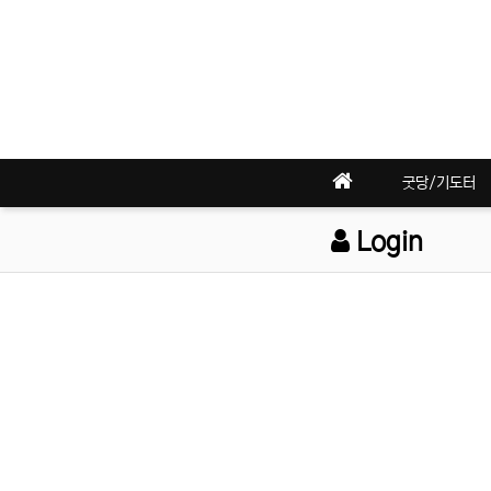
굿당/기도터
Login