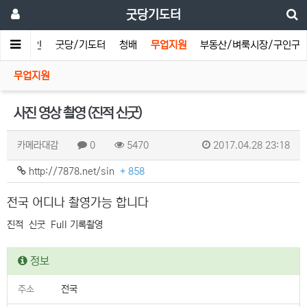
굿당기도터
메인
굿당/기도터
청배
무업지원
부동산/벼룩시장/구인구
무업지원
사진 영상 촬영 (진적 신굿)
카메라대감
0
5470
2017.04.28 23:18
http://7878.net/sin
+ 858
전국 어디나 촬영가능 합니다
진적 신굿 Full 기록촬영
정보
주소
전국