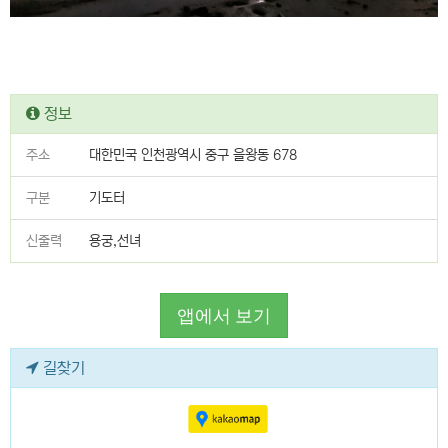
정보
주소
대한민국 인천광역시 중구 을왕동 678
구분
기도터
신줄력
용궁,선녀
앱에서 보기
길찾기