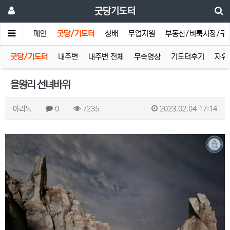
굿당기도터
메인
굿당/기도터
청배
무업지원
부동산/벼룩시장/구
굿당/기도터
내주변
내주변 전체
무속영상
기도터후기
자유
을왕리 선녀바위
아리톡
0
7235
2023.02.04 17:14