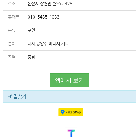
주소
논산시 상월면 월오리 428
휴대폰
010-5485-1033
분류
구인
분야
처사,공양주,매니저,기타
지역
충남
앱에서 보기
길찾기