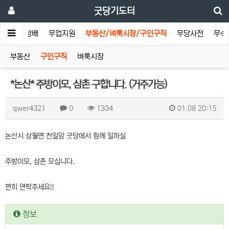
굿당기도터
기도터
청배
무업지원
부동산/벼룩시장/구인구직
무당사전
무속
부동산
구인구직
벼룩시장
*논산* 주방이모, 삼촌 구합니다. (거주가능)
qwer4321
0
1334
01.08 20:15
논산시 상월면 천일암 굿당에서 함께 일하실
주방이모, 삼촌 모십니다.
편히 연락주세요!!
정보