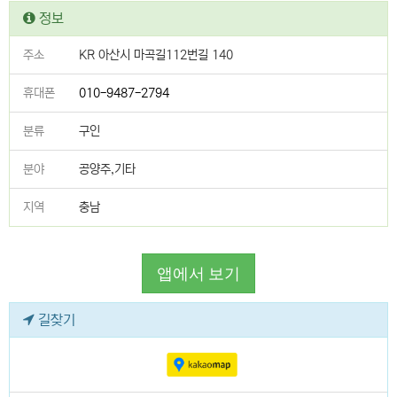
정보
주소
KR 아산시 마곡길112번길 140
휴대폰
010-9487-2794
분류
구인
분야
공양주,기타
지역
충남
앱에서 보기
길찾기