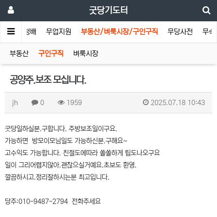
굿당기도터
기도터
청배
무업지원
부동산/벼룩시장/구인구직
무당사전
무속
부동산
구인구직
벼룩시장
공양주.보조 모십니다.
jh
0
1959
2025.07.18 10:43
굿당일하실분.구합니다. 주방보조일이구요.
가능하면 방모이모님일도 가능하신분.구해요~
고수익도 가능합니다. 친절도에따라 쏠쏠하게 팁도나오구요
일이 그리어렵지않아.괜찮으실거예요.초보도 환영.
깔끔하시고.정리잘하시는분 최고입니다.
당주:010-9487-2794 전화주세요