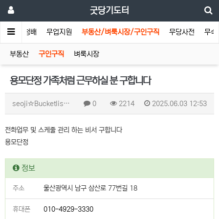
굿당기도터
기도터
청배
무업지원
부동산/벼룩시장/구인구직
무당사전
무속
부동산
구인구직
벼룩시장
용모단정 가족처럼 근무하실 분 구합니다
seoji☆Bucketlis…
0
2214
2025.06.03 12:53
전화업무 및 스케줄 관리 하는 비서 구합니다
용모단정
정보
주소
울산광역시 남구 삼산로 77번길 18
휴대폰
010-4929-3330