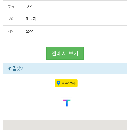
분류
구인
분야
매니저
지역
울산
앱에서 보기
길찾기