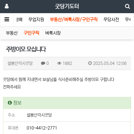
굿당기도터
기도터
청배
무업지원
부동산/벼룩시장/구인구직
무당사전
무속
부동산
구인구직
벼룩시장
주방이모 모십니다
설봉산각시굿당
0
1882
2025.05.04 12:06
굿당에서 함께 지내면서 보살님들 식사준비해주실 주방이모 구합니다
전화주세요
정보
주소
설봉산각시굿당
휴대폰
010-4412-2771