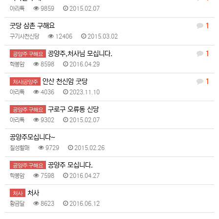
아리톡
9859
2015.02.07
굿당 삼촌 구해요
1
구기사천신당
12406
2015.03.02
공양주,처사님 모십니다.
1
공양주 구해요
학봉암
8598
2016.04.29
안산 천신암 굿당
1
처사|공양주
아리톡
4036
2023.11.10
구로구 오류동 신당
공양주 구해요
아리톡
9302
2015.02.07
공양주모십니다~
칠성할매
9729
2015.02.26
공양주 모십니다.
공양주 구해요
학봉암
7598
2016.04.27
처사
처사
황금달
8623
2016.06.12