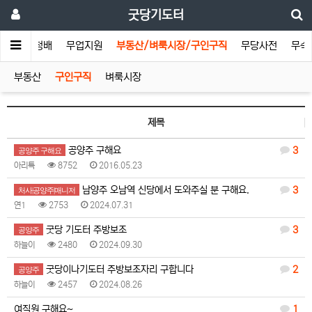
굿당기도터
기도터
청배
무업지원
부동산/벼룩시장/구인구직
무당사전
무속
부동산
구인구직
벼룩시장
제목
공양주 구해요
3
공양주 구해요
아리톡
8752
2016.05.23
남양주 오남역 신당에서 도와주실 분 구해요.
3
처사|공양주|매니저
연1
2753
2024.07.31
굿당 기도터 주방보조
3
공양주
하늘이
2480
2024.09.30
굿당이나기도터 주방보조자리 구합니다
2
공양주
하늘이
2457
2024.08.26
여직원 구해요~
1